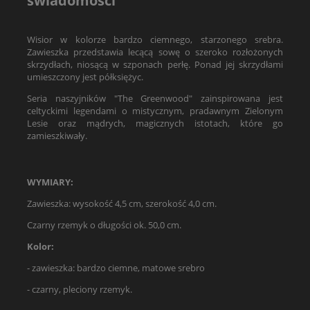
świadomości
Wisior w kolorze bardzo ciemnego, starzonego srebra.
Zawieszka przedstawia lecącą sowę o szeroko rozłożonych
skrzydłach, niosącą w szponach perłę. Ponad jej skrzydłami
umieszczony jest półksiężyc.
Seria naszyjników "The Greenwood" zainspirowana jest
celtyckimi legendami o mistycznym, pradawnym Zielonym
Lesie oraz mądrych, magicznych istotach, które go
zamieszkiwały.
WYMIARY:
Zawieszka: wysokość 4,5 cm, szerokość 4,0 cm.
Czarny rzemyk o długości ok. 50,0 cm.
Kolor:
- zawieszka: bardzo ciemne, matowe srebro
- czarny, pleciony rzemyk.