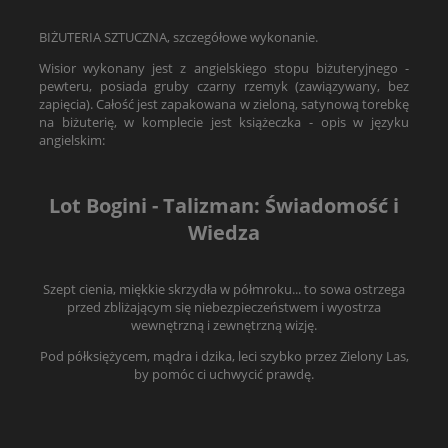
BIŻUTERIA SZTUCZNA, szczegółowe wykonanie.
Wisior wykonany jest z angielskiego stopu biżuteryjnego -
pewteru, posiada gruby czarny rzemyk (zawiązywany, bez
zapięcia). Całość jest zapakowana w zieloną, satynową torebkę
na biżuterię, w komplecie jest książeczka - opis w języku
angielskim:
Lot Bogini - Talizman: Świadomość i
Wiedza
Szept cienia, miękkie skrzydła w półmroku... to sowa ostrzega
przed zbliżającym się niebezpieczeństwem i wyostrza
wewnętrzną i zewnętrzną wizję.
Pod półksiężycem, mądra i dzika, leci szybko przez Zielony Las,
by pomóc ci uchwycić prawdę.