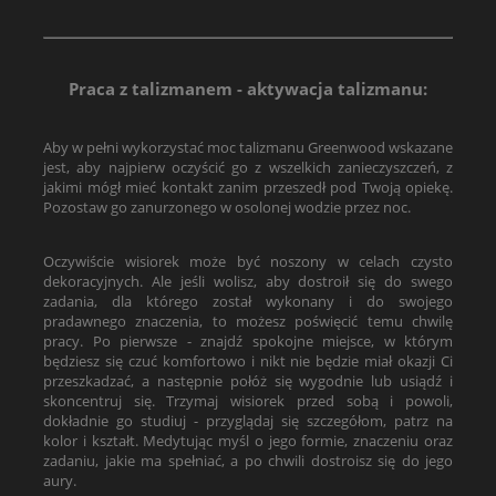
Praca z talizmanem - aktywacja talizmanu:
Aby w pełni wykorzystać moc talizmanu Greenwood wskazane
jest, aby najpierw oczyścić go z wszelkich zanieczyszczeń, z
jakimi mógł mieć kontakt zanim przeszedł pod Twoją opiekę.
Pozostaw go zanurzonego w osolonej wodzie przez noc.
Oczywiście wisiorek może być noszony w celach czysto
dekoracyjnych. Ale jeśli wolisz, aby dostroił się do swego
zadania, dla którego został wykonany i do swojego
pradawnego znaczenia, to możesz poświęcić temu chwilę
pracy. Po pierwsze - znajdź spokojne miejsce, w którym
będziesz się czuć komfortowo i nikt nie będzie miał okazji Ci
przeszkadzać, a następnie połóż się wygodnie lub usiądź i
skoncentruj się. Trzymaj wisiorek przed sobą i powoli,
dokładnie go studiuj - przyglądaj się szczegółom, patrz na
kolor i kształt. Medytując myśl o jego formie, znaczeniu oraz
zadaniu, jakie ma spełniać, a po chwili dostroisz się do jego
aury.