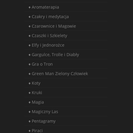
♦ Aromaterapia
♦ Czakry i medytacja
♦ Czarownice i Magowie
♦ Czaszki i Szkielety
♦ Elfy i Jednorożce
♦ Gargulce, Trolle i Diabły
♦ Gra o Tron
♦ Green Man Zielony Człowiek
♦ Koty
♦ Kruki
♦ Magia
♦ Magiczny Las
♦ Pentagramy
♦ Piraci