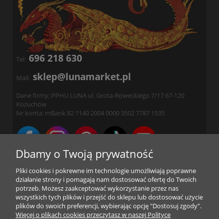
696 218 630
Tel:
sklep@lunamarket.pl
Mail:
Dane firmy: PPHU LUNA ul. Grota-Roweckiego 7/17 67-120
Kożuchów
Nr konta: mBank 82 1140 2004 0000 3502 7787 1535
Dbamy o Twoją prywatność
Sklep internetowy Gothic & Fantasy LunaMarket.pl Tu jest
Pliki cookies i pokrewne im technologie umożliwiają poprawne
Magia! :)
działanie strony i pomagają nam dostosować ofertę do Twoich
Najbardziej magiczne i fantastyczne pomysły prezenty w sieci - w
potrzeb. Możesz zaakceptować wykorzystanie przez nas
naszym magicznym sklepie znajdziesz figurki w stylu fantasy -
wszystkich tych plików i przejść do sklepu lub dostosować użycie
smoki, elfy i gargulce, mroczne anioły, a także gotycką i magiczną
plików do swoich preferencji, wybierając opcję "Dostosuj zgody".
biżuterię, amulety i talizmany, karty Tarota, mroczne dekoracje
Więcej o plikach cookies przeczytasz w naszej Polityce
nie tylko na Halloween, magiczne i czarne świece, czyli w skrócie: