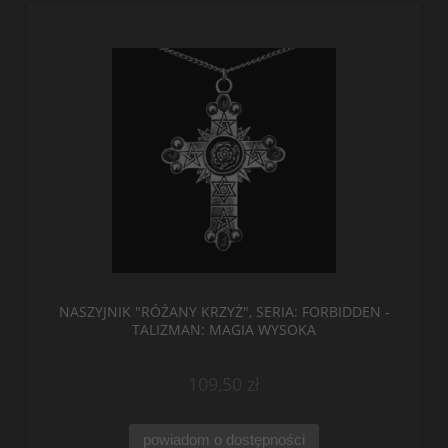
NASZYJNIK "RÓŻANY KRZYŻ", SERIA: FORBIDDEN -
TALIZMAN: MAGIA WYSOKA
109,50 zł
powiadom o dostępności