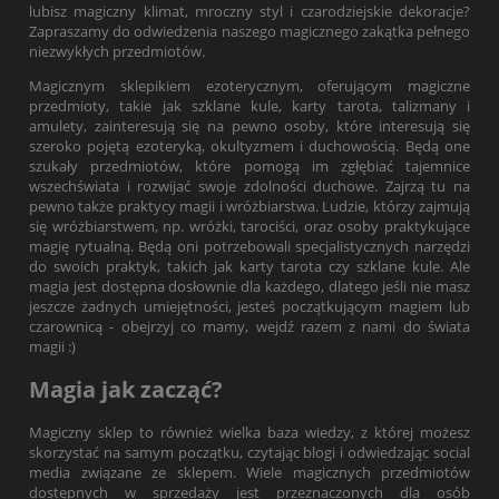
lubisz magiczny klimat, mroczny styl i czarodziejskie dekoracje?
Zapraszamy do odwiedzenia naszego magicznego zakątka pełnego
niezwykłych przedmiotów.
Magicznym sklepikiem ezoterycznym, oferującym magiczne
przedmioty, takie jak szklane kule, karty tarota, talizmany i
amulety, zainteresują się na pewno osoby, które interesują się
szeroko pojętą ezoteryką, okultyzmem i duchowością. Będą one
szukały przedmiotów, które pomogą im zgłębiać tajemnice
wszechświata i rozwijać swoje zdolności duchowe. Zajrzą tu na
pewno także praktycy magii i wróżbiarstwa. Ludzie, którzy zajmują
się wróżbiarstwem, np. wróżki, tarociści, oraz osoby praktykujące
magię rytualną. Będą oni potrzebowali specjalistycznych narzędzi
do swoich praktyk, takich jak karty tarota czy szklane kule. Ale
magia jest dostępna dosłownie dla każdego, dlatego jeśli nie masz
jeszcze żadnych umiejętności, jesteś początkującym magiem lub
czarownicą - obejrzyj co mamy, wejdź razem z nami do świata
magii :)
Magia jak zacząć?
Magiczny sklep to również wielka baza wiedzy, z której możesz
skorzystać na samym początku, czytając blogi i odwiedzając social
media związane ze sklepem. Wiele magicznych przedmiotów
dostępnych w sprzedaży jest przeznaczonych dla osób