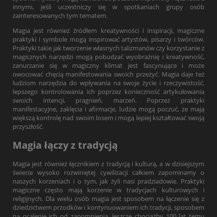
innymi, jeśli uczestniczy się w spotkaniach grupy osób
zainteresowanych tym tematem.
Magia jest również źródłem kreatywności i inspiracji, magiczne
praktyki i symbole mogą inspirować artystów, pisarzy i twórców.
Praktyki takie jak tworzenie własnych talizmanów czy korzystanie z
magicznych narzędzi mogą pobudzać wyobraźnię i kreatywność,
zanurzanie się w magiczny klimat jest fascynujące i może
owocować chęcią manifestowania swoich przeżyć. Magia daje też
ludziom narzędzia do wpływania na swoje życie i rzeczywistość,
lepszego kontrolowania ich poprzez konieczność artykułowania
swoich intencji, pragnień, marzeń. Poprzez praktyki
manifestacyjne, zaklęcia i afirmacje, ludzie mogą poczuć, że mają
większą kontrolę nad swoim losem i mogą lepiej kształtować swoją
przyszłość.
Magia łączy z tradycją
Magia jest również łącznikiem z tradycją i kulturą, a w dzisiejszym
świecie wysoko rozwiniętej cywilizacji całkiem zapominamy o
naszych korzeniach i o tym, jak żyli nasi pradziadowie. Praktyki
magiczne często mają korzenie w tradycjach kulturowych i
religijnych. Dla wielu osób magia jest sposobem na łączenie się z
dziedzictwem przodków i kontynuowaniem ich tradycji, sposobem
na ocalenie ich od zapomnienia. Jeszcze chociażby 100 lat temu