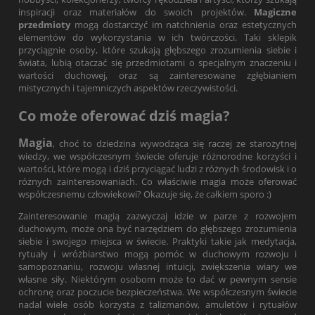
inspiracji oraz materiałów do swoich projektów.
Magiczne
przedmioty
mogą dostarczyć im natchnienia oraz estetycznych
elementów do wykorzystania w ich twórczości. Taki sklepik
przyciągnie osoby, które szukają głębszego zrozumienia siebie i
świata, lubią otaczać się przedmiotami o specjalnym znaczeniu i
wartości duchowej, oraz są zainteresowane zgłębianiem
mistycznych i tajemniczych aspektów rzeczywistości.
Co może oferować dziś magia?
Magia
, choć to dziedzina wywodząca się raczej ze starożytnej
wiedzy, we współczesnym świecie oferuje różnorodne korzyści i
wartości, które mogą i dziś przyciągać ludzi z różnych środowisk i o
różnych zainteresowaniach. Co właściwie magia może oferować
współczesnemu człowiekowi? Okazuje się, że całkiem sporo :)
Zainteresowanie magią zazwyczaj idzie w parze z rozwojem
duchowym, może ona być narzędziem do głębszego zrozumienia
siebie i swojego miejsca w świecie. Praktyki takie jak medytacja,
rytuały i wróżbiarstwo mogą pomóc w duchowym rozwoju i
samopoznaniu, rozwoju własnej intuicji, zwiększenia wiary we
własne siły. Niektórym osobom może to dać w pewnym sensie
ochronę oraz poczucie bezpieczeństwa. We współczesnym świecie
nadal wiele osób korzysta z talizmanów, amuletów i rytuałów