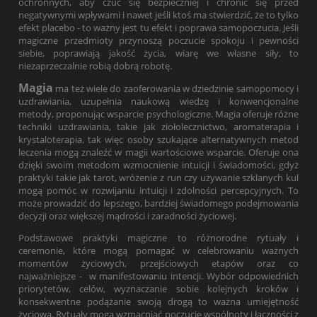
ochronnych, aby czuć się bezpieczniej i chronić się przed
negatywnymi wpływami i nawet jeśli ktoś ma stwierdzić, że to tylko
efekt placebo - to ważny jest tu efekt i poprawa samopoczucia. Jeśli
magiczne przedmioty przynoszą poczucie spokoju i pewności
siebie, poprawiają jakość życia, wiarę we własne siły, to
niezaprzeczalnie robią dobrą robotę.
Magia
ma też wiele do zaoferowania w dziedzinie samopomocy i
uzdrawiania, uzupełnia naukową wiedzę i konwencjonalne
metody, proponując wsparcie psychologiczne. Magia oferuje różne
techniki uzdrawiania, takie jak ziołolecznictwo, aromaterapia i
krystaloterapia, tak więc osoby szukające alternatywnych metod
leczenia mogą znaleźć w magii wartościowe wsparcie. Oferuje ona
dzięki swoim metodom wzmocnienie intuicji i świadomości, gdyż
praktyki takie jak tarot, wróżenie z run czy używanie szklanych kul
mogą pomóc w rozwijaniu intuicji i zdolności percepcyjnych. To
może prowadzić do lepszego, bardziej świadomego podejmowania
decyzji oraz większej mądrości i zaradności życiowej.
Podstawowe praktyki magiczne to różnorodne rytuały i
ceremonie, które mogą pomagać w celebrowaniu ważnych
momentów życiowych, przejściowych etapów oraz co
najważniejsze - w manifestowaniu intencji. Wybór odpowiednich
priorytetów, celów, wyznaczanie sobie kolejnych kroków i
konsekwentne podążanie swoją drogą to ważna umiejętność
życiowa. Rytuały mogą wzmacniać poczucie wspólnoty i łączności z