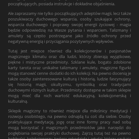
początkujących, posiada instrukcje i dokładne objaśnienia.
Ale zapraszamy nie tylko początkujących adeptów magii, lecz także
poszukiwaczy duchowego wsparcia, osoby szukające ochrony,
wsparcia duchowego i poprawy swojej energii życiowej - magia
będzie odpowiedzią na Wasze pytania i wsparciem. Talizmany i
amulety są często postrzegane jako źródło ochrony przed
negatywną energią i przyciągania pozytywnych wpływów.
Tutaj jest miejsce również dla kolekcjonerów i pasjonatów
magicznego klimatu oraz dla ludzi, którzy zbierają wyjątkowe,
piękne i mistyczne przedmioty. Szklane kule, bogato zdobione
karty tarota oraz unikalne talizmany i amulety, magiczne figurki
mogą stanowić cenne dodatki do ich kolekcji. Na pewno docenią je
także osoby zainteresowane kulturą i historią, ludzie fascynujący
się historią magii, okultyzmu, symboliką oraz tradycjami
duchowymi różnych kultur. Przedmioty dostępne w takim sklepie
mogą mieć dla nich wartość edukacyjną, kolekcjonerską i
kulturalną.
Sklepik magiczny to również miejsce dla miłośnicy medytacji i
rozwoju osobistego, na pewno odnajdą tu coś dla siebie. Osoby
praktykujące medytację, jogę oraz inne formy pracy nad sobą
mogą korzystać z magicznych przedmiotów jako narzędzi do
pogłębiania swojej praktyki duchowej. Zajrzą tutaj też na pewno
hobbyści, kolekcjonerzy, twórcy rękodzieła i artyści, którzy szukają