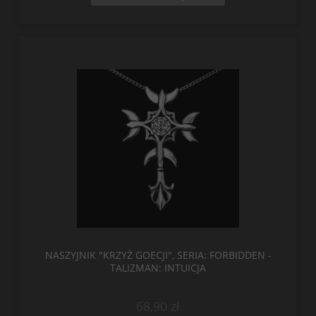
NASZYJNIK "KRZYŻ GOECJI", SERIA: FORBIDDEN -
TALIZMAN: INTUICJA
68,90 zł