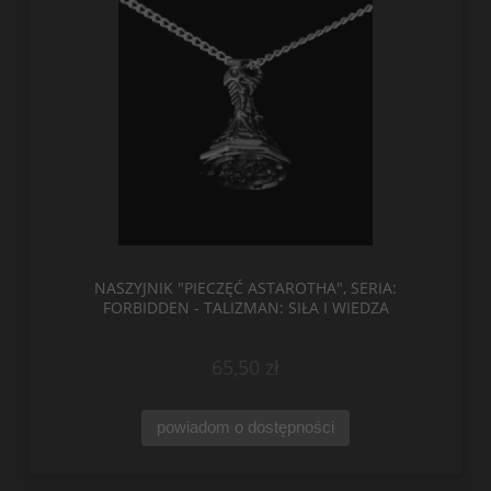
NASZYJNIK "PIECZĘĆ ASTAROTHA", SERIA:
FORBIDDEN - TALIZMAN: SIŁA I WIEDZA
65,50 zł
powiadom o dostępności