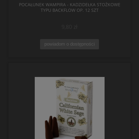
POCAŁUNEK WAMPIRA - KADZIDEŁKA STOŻKOWE
TYPU BACKFLOW OP. 12 SZT
9,80 zł
powiadom o dostępności