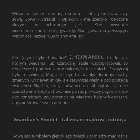
Wisior w kolorze ciemnego srebra i złota, przedstawiający
sowę. Sowa - Strażnik i Opiekun - ma szeroko rozłożone
skrzydła w ochronnym geście. Stoi wewnątrz
siedmioramiennej, złotej gwiazdy. Nad głową ma półksiężyc.
Wisior nosi nazwę "Guardian's Amulet".
CHOWANIEC
Kim (czym) były chowańce?
to duch, z
którym wiedźma lub czarodziej ściśle współpracowali, to
towarzysz i pomocnik w magicznych działaniach. Zazwyczaj
było to zwierzę. Mogły to być też diabły, demony, duchy
zmarłych lub nawet anioły, ale zazwyczaj właśnie pod postacią
zwierzęcia. Skąd się brały chowańce u osób zajmujących się
czarostwem? Często chowaniec po raz pierwszy pojawiał się w
okolicznościach, gdy potencjalna wiedźma była w kłopotach,
aby zaoferować swoją pomoc.
Guardian's Amulet - talizman: mądrość, intuicja
Sowa jest symbolem głębokiego związku pomiędzy mądrością