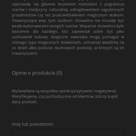
zajmowały się głównie leczeniem metodami z pogranicza
czarów i medycyny naturalnej, odnajdowaniem zagubionych
przedmiotów czy też przeciwdziałaniem magicznym atakom.
Towarzyszące więc tym osobom chowańce nie musiały być
wcale wykonawcami wrogich czarów. Wsparcie chowańca było
bezcenne dla każdego, kto zapewniał sobie byt jako
uzdrowiciel ludowy. Magiczne zwierzęta mogą pomagać w
różnego typu magicznych działaniach, ochraniać wiedźmę na
co dzień albo podczas duchowych podróży, w których są im
towarzyszami.
Opinie o produkcie (0)
Wyświetlane są wszystkie opinie (pozytywne i negatywne).
Weryfikujemy, czy pochodzą one od klientów, którzy kupili
dany produkt.
Imię lub pseudonim: