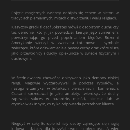
Pojęcie magicznych zwierząt odbijało się echem w historii w
tradycjach plemiennych, mitach o stworzeniu i wielu religiach.
Klasyczny grecki filozof Sokrates mówił o osobistym duchu czy
też demonie, który, jak powiedział, kieruje jego sumieniem,
powstrzymując go przed popełnianiem błędów. Rdzenni
Amerykanie wierzyli w zwierzęta totemowe – symbole
zwierzęce, które odzwierciedlają pewne cechy oraz które służą
jako przewodnicy i duchy opiekuńcze w świecie fizycznym i
duchowym.
W średniowieczu chowańce opisywano jako demony niskiej
rangi. Magowie wyczarowywali je podczas rytuałów, a
następnie zamykali w butelkach, pierścieniach i kamieniach.
Czasami sprzedawali je jako amulety, twierdząc, że duchy
zapewnią sukces w hazardzie, miłości, biznesie lub w
czymkolwiek innym, co tylko odpowiada potrzebom klienta.
Niegdyś w całej Europie istniały osoby zajmujące się magią
ludową i działały dla korzyści swojej społeczności. A więc