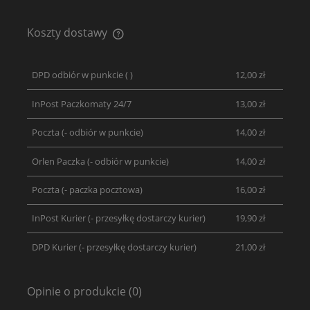
Koszty dostawy
Cena nie zawiera ewentualnych kosztów płatności
DPD odbiór w punkcie
( )
12,00 zł
InPost Paczkomaty 24/7
13,00 zł
Poczta
(- odbiór w punkcie)
14,00 zł
Orlen Paczka
(- odbiór w punkcie)
14,00 zł
Poczta
(- paczka pocztowa)
16,00 zł
InPost Kurier
(- przesyłkę dostarczy kurier)
19,90 zł
DPD Kurier
(- przesyłkę dostarczy kurier)
21,00 zł
Opinie o produkcie (0)