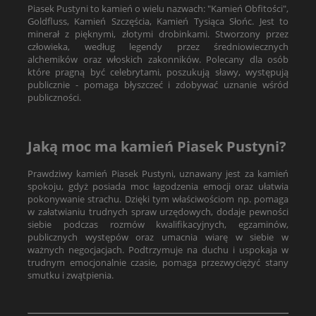
Piasek Pustyni to kamień o wielu nazwach: "Kamień Obfitości",
Goldfluss, Kamień Szczęścia, Kamień Tysiąca Słońc. Jest to
minerał z pięknymi, złotymi drobinkami. Stworzony przez
człowieka, według legendy przez średniowiecznych
alchemików oraz włoskich zakonników. Polecany dla osób
które pragną być celebrytami, poszukują sławy, występują
publicznie - pomaga błyszczeć i zdobywać uznanie wśród
publiczności.
Jaką moc ma kamień Piasek Pustyni?
Prawdziwy kamień Piasek Pustyni, uznawany jest za kamień
spokoju, gdyż posiada moc łagodzenia emocji oraz ułatwia
pokonywanie strachu. Dzięki tym właściwościom np. pomaga
w załatwianiu trudnych spraw urzędowych, dodaje pewności
siebie podczas rozmów kwalifikacyjnych, egzaminów,
publicznych występów oraz umacnia wiarę w siebie w
ważnych negocjacjach. Podtrzymuje na duchu i uspokaja w
trudnym emocjonalnie czasie, pomaga przezwyciężyć stany
smutku i zwątpienia.