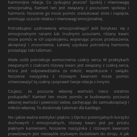
harmonijne relacje. Co zyskujesz jeszcze? Spokój i równowagę
emocjonalną. Kamień ten jest związany z poczuciem spokoju i
harmonii. Noszenie go może pomóc zredukować stres i napięcie,
promując uczucie relaksu i równowagi emocjonalnej.
Potrzebujesz uzdrowienia emocjonalnego? Jeśli borykasz się z
emocjonalnymi ranami lub trudnymi uczuciami, różany kwarc
może pomóc w ich uspokojeniu, wspierając proces przebaczenia,
akceptacji i zrozumienia. Łatwiej uzyskasz potrzebną harmonię
posiadając taki talizman.
Wiele osób potrzebuje wzmocnienia czakry serca. W praktykach
związanych z czakrami różowy kwarc jest związany z czakrą serca,
która jest odpowiedzialna za miłość, współczucie i związki.
Noszenie naszyjnika z różowym kwarcem może pomóc
zrównoważyć tę czakrę i poprawić twoje relacje z innymi.
Czujesz, że poczucie własnej wartości nieco ostatnio
podupadło? Kamień ten może pomóc w budowaniu poczucia
własnej wartości i pewności siebie, zachęcając do samoakceptacji i
miłości własnej. To doskonały talizman dla każdego.
No i jakże ważna estetyka i piękno :) Oprócz potencjalnych korzyści
duchowych i emocjonalnych, różowy kwarc jest po prostu
pięknym kamieniem. Noszenie naszyjnika z różowym kwarcem
prawdziwym jest niezwykle stylowym dodatkiem do stroju. A jak