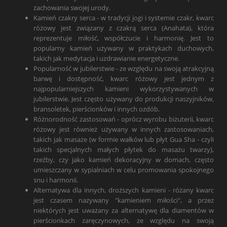
zachowania swojej urody.
Kamień czakry serca - w tradycji jogi i systemie czakr, kwarc
różowy jest związany z czakrą serca (Anahata), która
reprezentuje miłość, współczucie i harmonię. Jest to
popularny kamień używany w praktykach duchowych,
takich jak medytacja i uzdrawianie energetyczne.
Popularność w jubilerstwie - ze względu na swoją atrakcyjną
barwę i dostępność, kwarc różowy jest jednym z
najpopularniejszych kamieni wykorzystywanych w
jubilerstwie. Jest często używany do produkcji naszyjników,
bransoletek, pierścionków i innych ozdób.
Różnorodność zastosowań - oprócz wyrobu biżuterii, kwarc
różowy jest również używany w innych zastosowaniach,
takich jak masaże (w formie wałków lub płyt Gua Sha - czyli
takich specjalnych małych płytek do masażu twarzy),
rzeźby, czy jako kamień dekoracyjny w domach, często
umieszczany w sypialniach w celu promowania spokojnego
snu i harmonii.
Alternatywa dla innych, droższych kamieni - różany kwarc
jest czasem nazywany "kamieniem miłości", a przez
niektórych jest uważany za alternatywę dla diamentów w
pierścionkach zaręczynowych, ze względu na swoją