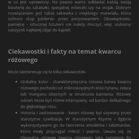
w co jest oprawiony. Na pewno warto odkładać każdą swoją
biżuterię do szkatułki, specjalnej miseczki czy na stojak. Dobrym
rozwiązaniem jest także sakiewka z miękkiego materiału, która
ochroni stop jubilerski przez porysowaniem. Obowiązkowo,
pamiętaj - sztucznej biżuterii nie należy moczyć, więc ulubiony
naszyjnik najlepiej zdjąć do kąpieli.
Ciekawostki i fakty na temat kwarcu
różowego
Może zainteresuje cię te kilka ciekawostek.
Unikalny kolor - charakterystyczna różowa barwa kwarcu
różowego pochodzi od mikroskopijnych ilości tytanu, żelaza
lub manganu obecnych w strukturze kamienia. Różowy
odcień może być różnie intensywny, od bardzo delikatnego
do głębokiego różu.
Historia i zastosowanie - kwarc różowy był używany przez
starożytne cywilizacje. W starożytnym Rzymie i Egipcie
wykorzystywano go do tworzenia amuletów i talizmanów,
które miały przyciągać miłość i piękno. Uważa się, że
Kleopatra używała kwarcu różowego jako narzędzia do