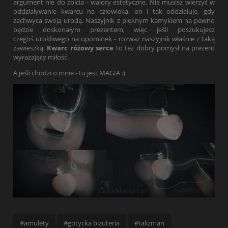
argument nie do zbicia - walory estetyczne. Nie musisz wierzyć w
oddziaływanie kwarcu na człowieka, on i tak oddziałuje, gdy
zachwyca swoją urodą. Naszyjnik z pięknym kamykiem na pewno
będzie doskonałym prezentem, więc jeśli poszukujesz
czegoś urokliwego na upominek - rozważ naszyjnik właśnie z taką
zawieszką.
Kwarc różowy serce
to też dobry pomysł na prezent
wyrażający miłość.
A jeśli chodzi o mnie - tu jest MAGIA :)
#amulety
#gotycka biżuteria
#talizman