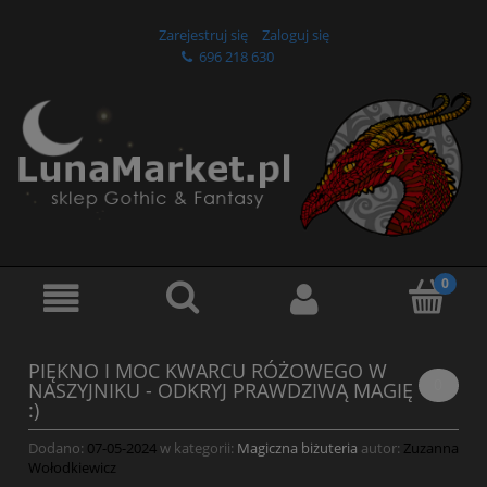
Zarejestruj się
Zaloguj się
696 218 630
PIĘKNO I MOC KWARCU RÓŻOWEGO W
0
NASZYJNIKU - ODKRYJ PRAWDZIWĄ MAGIĘ
:)
Dodano:
07-05-2024
w kategorii:
Magiczna biżuteria
autor:
Zuzanna
Wołodkiewicz