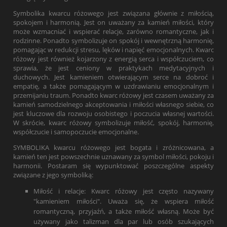
Symbolika kwarcu różowego jest związana głównie z miłością,
spokojem i harmonią. Jest on uważany za kamień miłości, który
może wzmacniać i wspierać relacje, zarówno romantyczne, jak i
rodzinne. Ponadto symbolizuje on spokój i wewnętrzną harmonię,
pomagając w redukcji stresu, lęków i napięć emocjonalnych. Kwarc
różowy jest również kojarzony z energią serca i współczuciem, co
sprawia, że jest ceniony w praktykach medytacyjnych i
duchowych. Jest kamieniem otwierającym serce na dobroć i
empatię, a także pomagającym w uzdrawianiu emocjonalnym i
przemijaniu traum. Ponadto kwarc różowy jest czasem uważany za
kamień samodzielnego akceptowania i miłości własnego siebie, co
jest kluczowe dla rozwoju osobistego i poczucia własnej wartości.
W skrócie, kwarc różowy symbolizuje miłość, spokój, harmonię,
współczucie i samopoczucie emocjonalne.
SYMBOLIKA kwarcu różowego jest bogata i zróżnicowana, a
kamień ten jest powszechnie uznawany za symbol miłości, pokoju i
harmonii. Postaram się wypunktować poszczególne aspekty
związane z jego symboliką:
Miłość i relacje: Kwarc różowy jest często nazywany
"kamieniem miłości". Uważa się, że wspiera miłość
romantyczną, przyjaźń, a także miłość własną. Może być
używany jako talizman dla par lub osób szukających