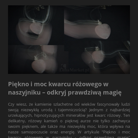
Piękno i moc kwarcu różowego w
naszyjniku – odkryj prawdziwą magię
Czy wiesz, że kamienie szlachetne od wieków fascynowały ludzi
swoją niezwykłą urodą i tajemniczością? Jednym z najbardziej
urzekających, hipnotyzujących minerałów jest kwarc różowy. Ten
delikatny, różowy kamień o pięknej aurze nie tylko zachwyca
swoim pięknem, ale także ma niezwykłą moc, która wpływa na
nasze samopoczucie oraz energię. W artykule "Piękno i moc
kwarcu różowego w naszyjniku - odkryj prawdziwą magię"